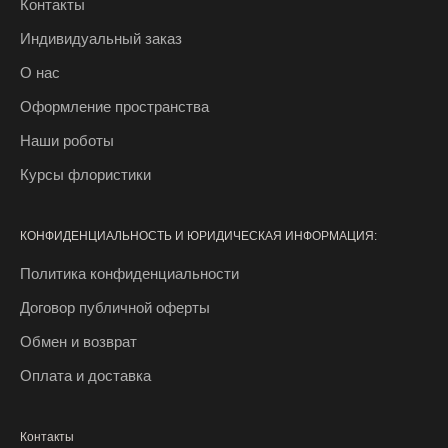
Контакты
т
н
Индивидуальный заказ
ы
О нас
е
Оформление пространства
р
о
Наши роботы
з
Курсы флористики
ы
г
р
КОНФИДЕНЦИАЛЬНОСТЬ И ЮРИДИЧЕСКАЯ ИНФОРМАЦИЯ:
ы
Политика конфиденциальности
ш
и
Договор публичной оферты
и
Обмен и возврат
у
н
Оплата и доставка
и
к
Контакты
а