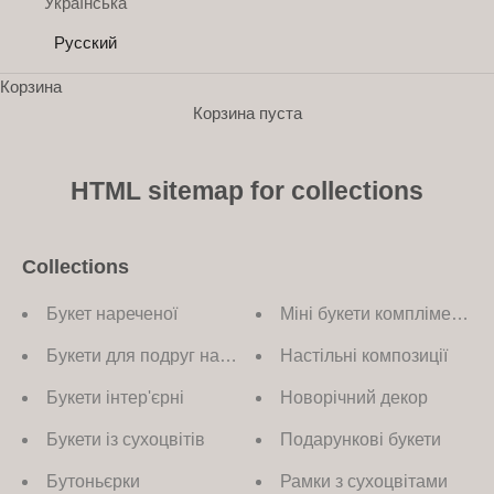
Українська
и
Русский
П
Корзина
о
Корзина пуста
д
п
и
HTML sitemap for collections
ш
и
т
Collections
е
с
Букет нареченої
Міні букети компліменти
ь
Букети для подруг нареченої
Настільні композиції
,
ч
Букети інтер'єрні
Новорічний декор
т
о
Букети із сухоцвітів
Подарункові букети
б
Бутоньєрки
Рамки з сухоцвітами
ы