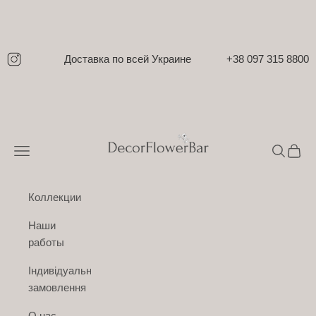
Перейти к контенту
Доставка по всей Украине
+38 097 315 8800
DecorFlowerBar
Открыть меню навигации
Открыть 
Откры
Коллекции
Наши
работы
Індивідуальне
замовлення
О нас