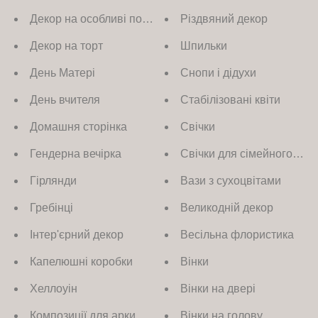
п
Декор на особливі події
Різдвяний декор
о
Декор на торт
Шпильки
л
у
День Матері
Снопи і дідухи
ч
День вчителя
Стабілізовані квіти
а
т
Домашня сторінка
Свічки
ь
с
Гендерна вечірка
Свічки для сімейного вог
п
Гірлянди
Вази з сухоцвітами
е
ц
Гребінці
Великодній декор
и
Інтер'єрний декор
Весільна флористика
а
л
Капелюшні коробки
Вінки
ь
н
Хеллоуін
Вінки на двері
ы
Композиції для арки
Вінки на голову