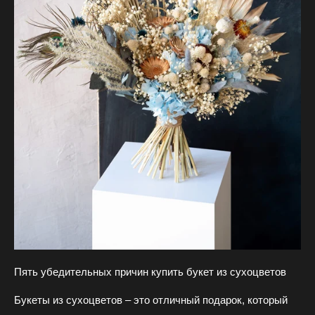
Н
о
в
о
с
Пять убедительных причин купить букет из сухоцветов
т
Букеты из сухоцветов – это отличный подарок, который
и