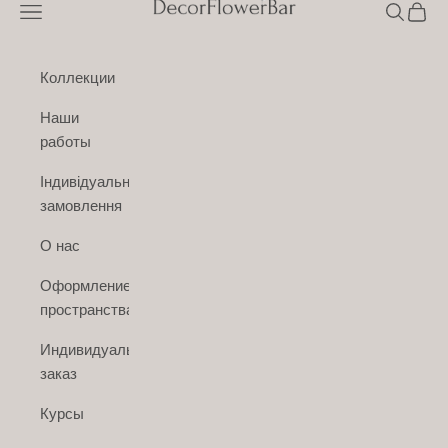
Открыть меню навигации
Открыть 
Откры
Коллекции
Наши
работы
Індивідуальне
замовлення
О нас
Оформление
пространства
Индивидуальный
заказ
Курсы