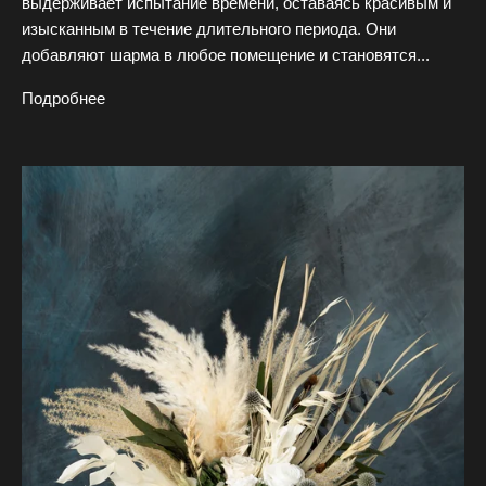
выдерживает испытание времени, оставаясь красивым и
П
изысканным в течение длительного периода. Они
о
добавляют шарма в любое помещение и становятся...
д
Подробнее
п
и
ш
и
т
е
с
ь
,
ч
т
о
б
ы
п