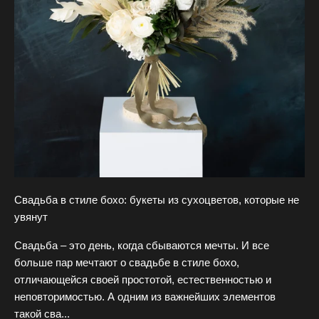
о
л
у
ч
а
т
ь
с
п
е
ц
и
Свадьба в стиле бохо: букеты из сухоцветов, которые не
а
увянут
л
ь
Свадьба – это день, когда сбываются мечты. И все
н
больше пар мечтают о свадьбе в стиле бохо,
ы
отличающейся своей простотой, естественностью и
е
неповторимостью. А одним из важнейших элементов
п
такой сва...