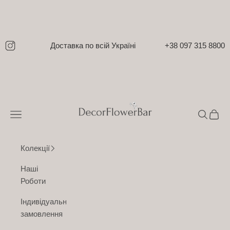
Перейти до контенту
Доставка по всій Україні
+38 097 315 8800
DecorFlowerBar
Відкрити меню навігації
Відкрити
Відкр
Колекції
Наші
Роботи
Індивідуальне
замовлення