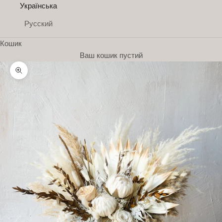
Українська
Русский
Кошик
Ваш кошик пустий
Н
Збільшити
о
в
и
н
и
П
і
д
п
и