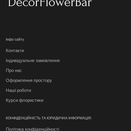
ц
і
ї
,
б
е
Інфо сайту
з
Контакти
к
о
Індивідуальне замовлення
ш
Про нас
т
о
Оформлення простору
в
Наші роботи
н
і
Курси флористики
р
о
КОНФІДЕНЦІЙНІСТЬ ТА ЮРИДИЧНА ІНФОРМАЦІЯ:
з
і
Політика конфіденційності