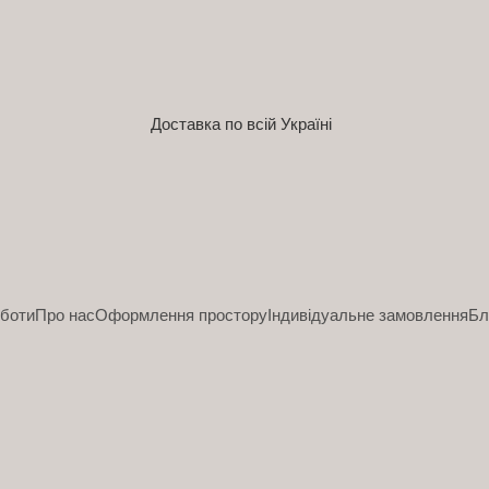
Доставка по всій Україні
оботи
Про нас
Оформлення простору
Індивідуальне замовлення
Бл