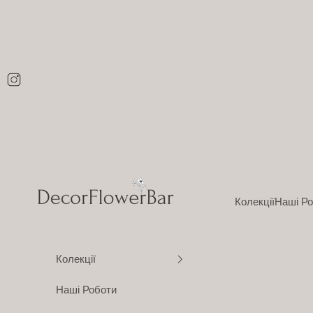
Перейти до контенту
DecorFlowerBar
Колекції
Наші Р
Колекції
Наші Роботи