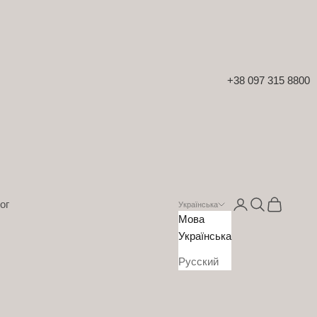
+38 097 315 8800
Відкрити сторінк
Відкрити пош
Відкрити 
ог
Українська
Мова
Українська
Русский