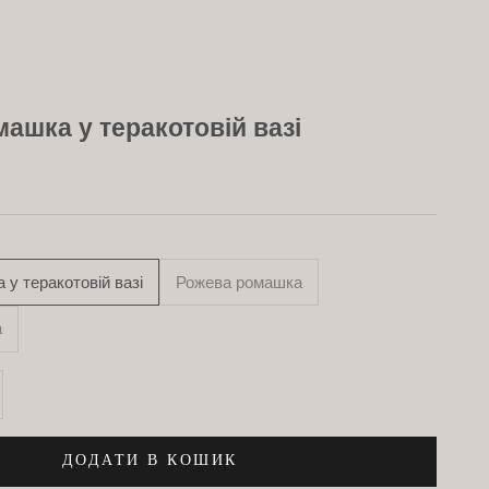
ашка у теракотовій вазі
у теракотовій вазі
Рожева ромашка
а
ть
ити кількість
ДОДАТИ В КОШИК