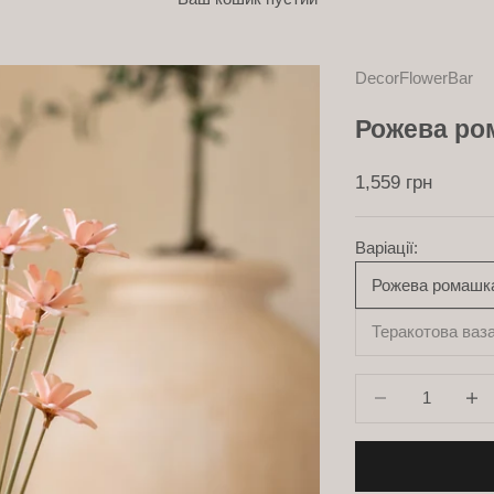
DecorFlowerBar
Рожева ром
ціна зі знижкою
1,559 грн
Варіації:
Рожева ромашка 
Теракотова ваз
Зменшити кількіс
Зменш