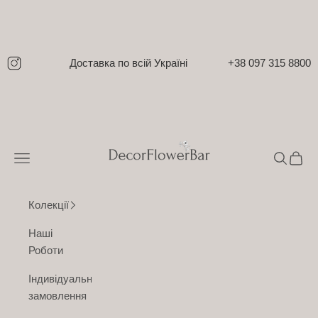
Перейти до контенту
Доставка по всій Україні
+38 097 315 8800
DecorFlowerBar
Відкрити меню навігації
Відкрити
Відкр
Колекції
Наші
Роботи
Індивідуальне
замовлення