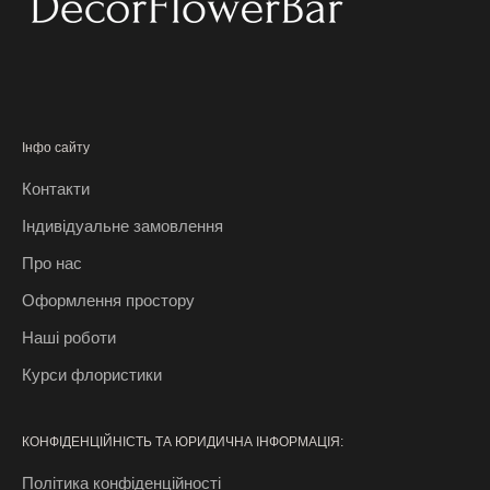
ц
і
ї
,
б
е
Інфо сайту
з
Контакти
к
о
Індивідуальне замовлення
ш
Про нас
т
о
Оформлення простору
в
Наші роботи
н
і
Курси флористики
р
о
КОНФІДЕНЦІЙНІСТЬ ТА ЮРИДИЧНА ІНФОРМАЦІЯ:
з
і
Політика конфіденційності