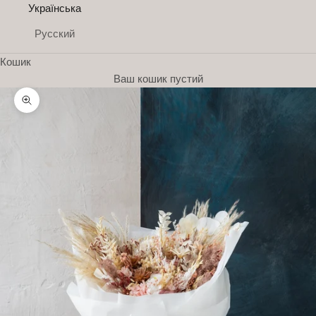
Українська
Русский
Кошик
Ваш кошик пустий
Н
Збільшити
о
в
и
н
и
П
і
д
п
и