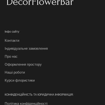
ц
і
ї
,
б
е
Інфо сайту
з
Контакти
к
о
Індивідуальне замовлення
ш
Про нас
т
о
Оформлення простору
в
Наші роботи
н
і
Курси флористики
р
о
КОНФІДЕНЦІЙНІСТЬ ТА ЮРИДИЧНА ІНФОРМАЦІЯ:
з
і
Політика конфіденційності