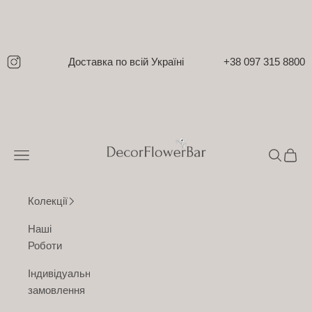
Перейти до контенту
Доставка по всій Україні
+38 097 315 8800
DecorFlowerBar
Відкрити меню навігації
Відкрити
Відкр
Колекції
Наші
Роботи
Індивідуальне
замовлення