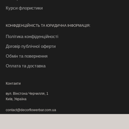
н
і
Курси флористики
р
о
КОНФІДЕНЦІЙНІСТЬ ТА ЮРИДИЧНА ІНФОРМАЦІЯ:
з
і
Політика конфіденційності
г
Договір публічної оферти
р
Обмін та повернення
а
ш
Оплата та доставка
і
т
а
Контакти
п
вул. Вінстона Черчилля, 1
р
Київ, Україна
о
contact@decorflowerbar.com.ua
п
+38 097 315 ​​8800
о
з
Графік роботи: