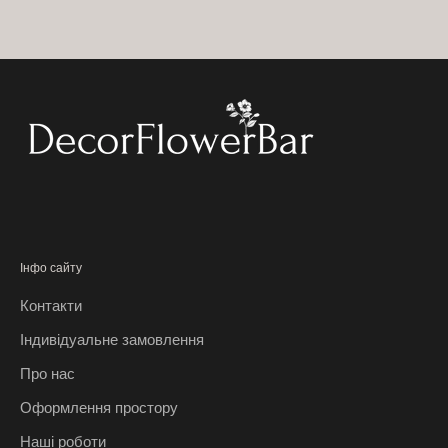
о
п
о
з
и
ц
і
ї
,
б
е
Інфо сайту
з
Контакти
к
о
Індивідуальне замовлення
ш
Про нас
т
о
Оформлення простору
в
Наші роботи