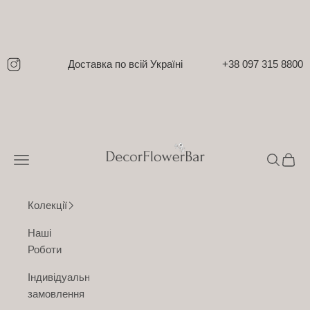
Перейти до контенту
Доставка по всій Україні
+38 097 315 8800
DecorFlowerBar
Відкрити меню навігації
Відкрити
Відкр
Колекції
Наші
Роботи
Індивідуальне
замовлення